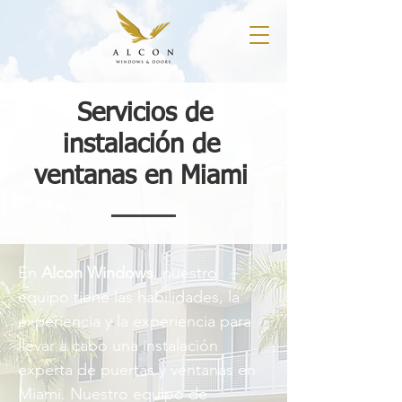
Servicios de
instalación de
ventanas en Miami
En
Alcon Windows
, nuestro
equipo tiene las habilidades, la
experiencia y la experiencia para
llevar a cabo una instalación
experta de puertas y ventanas en
Miami. Nuestro equipo de