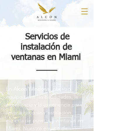
Servicios de
instalación de
ventanas en Miami
En
Alcon Windows
, nuestro
equipo tiene las habilidades, la
experiencia y la experiencia para
llevar a cabo una instalación
experta de puertas y ventanas en
Miami. Nuestro equipo de