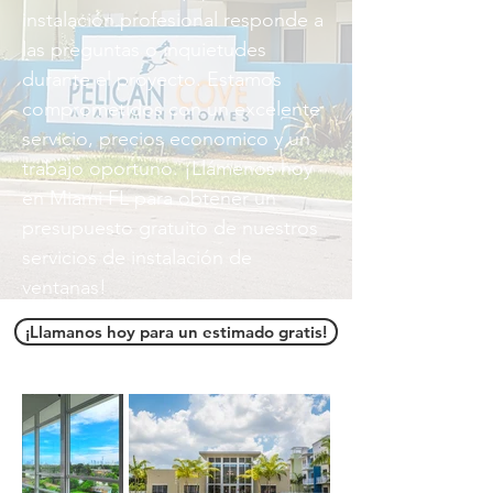
instalación profesional responde a
las preguntas o inquietudes
durante el proyecto. Estamos
comprometidos con un excelente
servicio, precios economico y un
trabajo oportuno. ¡Llámenos hoy
en Miami FL para obtener un
presupuesto gratuito de nuestros
servicios de instalación de
ventanas!
¡Llamanos hoy para un estimado gratis!